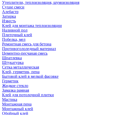
Утеплители, теплоизоляция, шумоизоляция
Сухие смеси
Алебастр
Затирка
Известь
Клей для монтажа теплоизоляции
Наливной пол
Плиточный клей
Побелка, мел
Ремонтная смесь для бетона
Противогололедный материал
Цементно-песчаная смесь
Шпатлевка
Штукатурка
Сетка металлическая
Клей, герметик, пена
Бытовой клей в мелкой фасовке
Герметик
Жидкое стекло
Замазка рамная
Клей для потолочной плитки
Мастика
Монтажная пена
Монтажный клей
Обойный клей