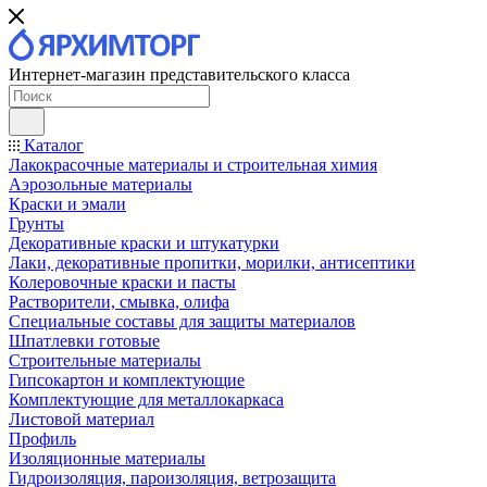
Интернет-магазин представительского класса
Каталог
Лакокрасочные материалы и строительная химия
Аэрозольные материалы
Краски и эмали
Грунты
Декоративные краски и штукатурки
Лаки, декоративные пропитки, морилки, антисептики
Колеровочные краски и пасты
Растворители, смывка, олифа
Специальные составы для защиты материалов
Шпатлевки готовые
Строительные материалы
Гипсокартон и комплектующие
Комплектующие для металлокаркаса
Листовой материал
Профиль
Изоляционные материалы
Гидроизоляция, пароизоляция, ветрозащита