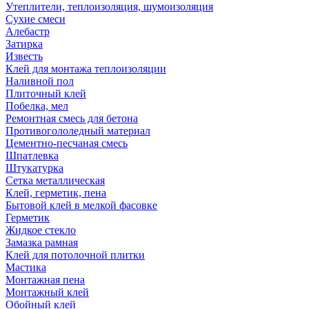
Утеплители, теплоизоляция, шумоизоляция
Сухие смеси
Алебастр
Затирка
Известь
Клей для монтажа теплоизоляции
Наливной пол
Плиточный клей
Побелка, мел
Ремонтная смесь для бетона
Противогололедный материал
Цементно-песчаная смесь
Шпатлевка
Штукатурка
Сетка металлическая
Клей, герметик, пена
Бытовой клей в мелкой фасовке
Герметик
Жидкое стекло
Замазка рамная
Клей для потолочной плитки
Мастика
Монтажная пена
Монтажный клей
Обойный клей