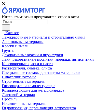
Интернет-магазин представительского класса
Каталог
Лакокрасочные материалы и строительная химия
Аэрозольные материалы
Краски и эмали
Грунты
Декоративные краски и штукатурки
Лаки, декоративные пропитки, морилки, антисептики
Колеровочные краски и пасты
Растворители, смывка, олифа
Специальные составы для защиты материалов
Шпатлевки готовые
Строительные материалы
Гипсокартон и комплектующие
Комплектующие для металлокаркаса
Листовой материал
Профиль
Изоляционные материалы
Гидроизоляция, пароизоляция, ветрозащита