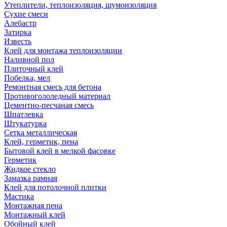
Утеплители, теплоизоляция, шумоизоляция
Сухие смеси
Алебастр
Затирка
Известь
Клей для монтажа теплоизоляции
Наливной пол
Плиточный клей
Побелка, мел
Ремонтная смесь для бетона
Противогололедный материал
Цементно-песчаная смесь
Шпатлевка
Штукатурка
Сетка металлическая
Клей, герметик, пена
Бытовой клей в мелкой фасовке
Герметик
Жидкое стекло
Замазка рамная
Клей для потолочной плитки
Мастика
Монтажная пена
Монтажный клей
Обойный клей