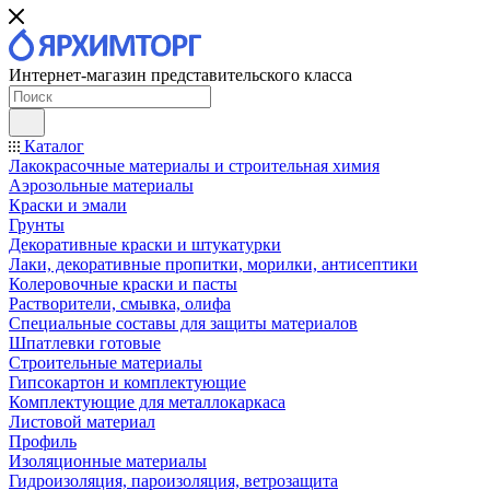
Интернет-магазин представительского класса
Каталог
Лакокрасочные материалы и строительная химия
Аэрозольные материалы
Краски и эмали
Грунты
Декоративные краски и штукатурки
Лаки, декоративные пропитки, морилки, антисептики
Колеровочные краски и пасты
Растворители, смывка, олифа
Специальные составы для защиты материалов
Шпатлевки готовые
Строительные материалы
Гипсокартон и комплектующие
Комплектующие для металлокаркаса
Листовой материал
Профиль
Изоляционные материалы
Гидроизоляция, пароизоляция, ветрозащита