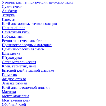
Утеплители, теплоизоляция, шумоизоляция
Сухие смеси
Алебастр
Затирка
Известь
Клей для монтажа теплоизоляции
Наливной пол
Плиточный клей
Побелка, мел
Ремонтная смесь для бетона
Противогололедный материал
Цементно-песчаная смесь
Шпатлевка
Штукатурка
Сетка металлическая
Клей, герметик, пена
Бытовой клей в мелкой фасовке
Герметик
Жидкое стекло
Замазка рамная
Клей для потолочной плитки
Мастика
Монтажная пена
Монтажный клей
Обойный клей