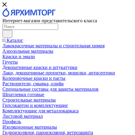
Интернет-магазин представительского класса
Каталог
Лакокрасочные материалы и строительная химия
Аэрозольные материалы
Краски и эмали
Грунты
Декоративные краски и штукатурки
Лаки, декоративные пропитки, морилки, антисептики
Колеровочные краски и пасты
Растворители, смывка, олифа
Специальные составы для защиты материалов
Шпатлевки готовые
Строительные материалы
Гипсокартон и комплектующие
Комплектующие для металлокаркаса
Листовой материал
Профиль
Изоляционные материалы
Гидроизоляция, пароизоляция, ветрозащита