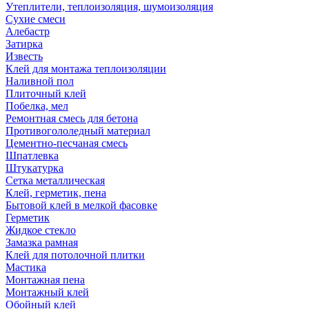
Утеплители, теплоизоляция, шумоизоляция
Сухие смеси
Алебастр
Затирка
Известь
Клей для монтажа теплоизоляции
Наливной пол
Плиточный клей
Побелка, мел
Ремонтная смесь для бетона
Противогололедный материал
Цементно-песчаная смесь
Шпатлевка
Штукатурка
Сетка металлическая
Клей, герметик, пена
Бытовой клей в мелкой фасовке
Герметик
Жидкое стекло
Замазка рамная
Клей для потолочной плитки
Мастика
Монтажная пена
Монтажный клей
Обойный клей