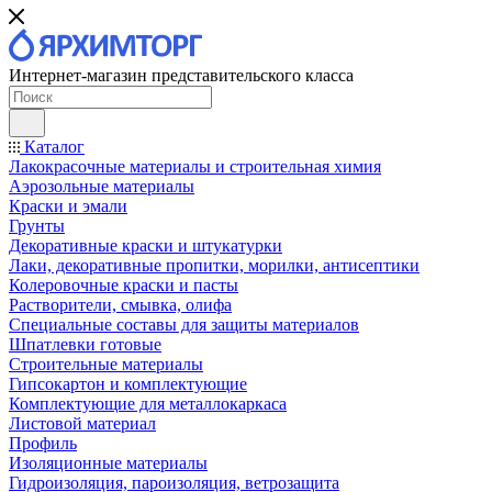
Интернет-магазин представительского класса
Каталог
Лакокрасочные материалы и строительная химия
Аэрозольные материалы
Краски и эмали
Грунты
Декоративные краски и штукатурки
Лаки, декоративные пропитки, морилки, антисептики
Колеровочные краски и пасты
Растворители, смывка, олифа
Специальные составы для защиты материалов
Шпатлевки готовые
Строительные материалы
Гипсокартон и комплектующие
Комплектующие для металлокаркаса
Листовой материал
Профиль
Изоляционные материалы
Гидроизоляция, пароизоляция, ветрозащита