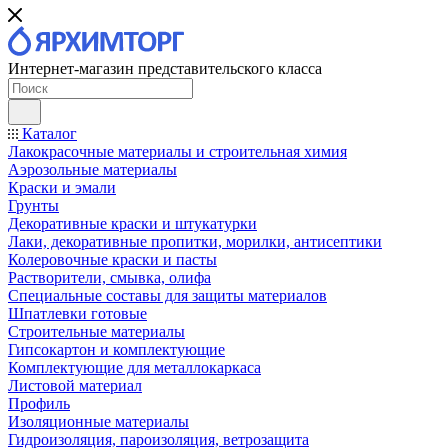
Интернет-магазин представительского класса
Каталог
Лакокрасочные материалы и строительная химия
Аэрозольные материалы
Краски и эмали
Грунты
Декоративные краски и штукатурки
Лаки, декоративные пропитки, морилки, антисептики
Колеровочные краски и пасты
Растворители, смывка, олифа
Специальные составы для защиты материалов
Шпатлевки готовые
Строительные материалы
Гипсокартон и комплектующие
Комплектующие для металлокаркаса
Листовой материал
Профиль
Изоляционные материалы
Гидроизоляция, пароизоляция, ветрозащита