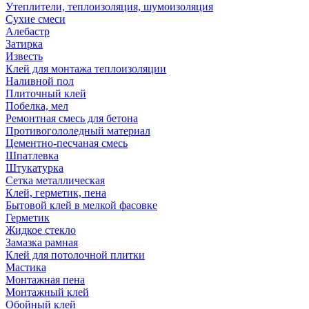
Утеплители, теплоизоляция, шумоизоляция
Сухие смеси
Алебастр
Затирка
Известь
Клей для монтажа теплоизоляции
Наливной пол
Плиточный клей
Побелка, мел
Ремонтная смесь для бетона
Противогололедный материал
Цементно-песчаная смесь
Шпатлевка
Штукатурка
Сетка металлическая
Клей, герметик, пена
Бытовой клей в мелкой фасовке
Герметик
Жидкое стекло
Замазка рамная
Клей для потолочной плитки
Мастика
Монтажная пена
Монтажный клей
Обойный клей