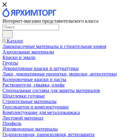
Интернет-магазин представительского класса
Каталог
Лакокрасочные материалы и строительная химия
Аэрозольные материалы
Краски и эмали
Грунты
Декоративные краски и штукатурки
Лаки, декоративные пропитки, морилки, антисептики
Колеровочные краски и пасты
Растворители, смывка, олифа
Специальные составы для защиты материалов
Шпатлевки готовые
Строительные материалы
Гипсокартон и комплектующие
Комплектующие для металлокаркаса
Листовой материал
Профиль
Изоляционные материалы
Гидроизоляция, пароизоляция, ветрозащита