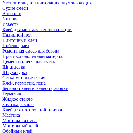
Утеплители, теплоизоляция, шумоизоляция
Сухие смеси
Алебастр
Затирка
Известь
Клей для монтажа теплоизоляции
Наливной пол
Плиточный клей
Побелка, мел
Ремонтная смесь для бетона
Противогололедный материал
Цементно-песчаная смесь
Шпатлевка
Штукатурка
Сетка металлическая
Клей, герметик, пена
Бытовой клей в мелкой фасовке
Герметик
Жидкое стекло
Замазка рамная
Клей для потолочной плитки
Мастика
Монтажная пена
Монтажный клей
Обойный клей