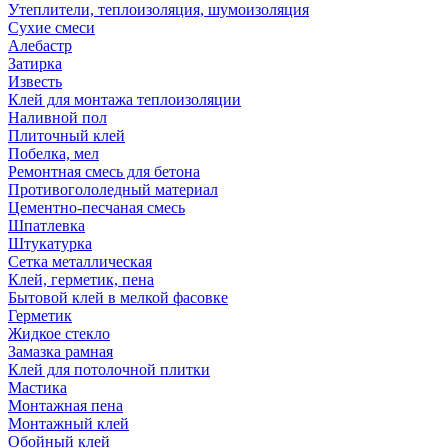
Утеплители, теплоизоляция, шумоизоляция
Сухие смеси
Алебастр
Затирка
Известь
Клей для монтажа теплоизоляции
Наливной пол
Плиточный клей
Побелка, мел
Ремонтная смесь для бетона
Противогололедный материал
Цементно-песчаная смесь
Шпатлевка
Штукатурка
Сетка металлическая
Клей, герметик, пена
Бытовой клей в мелкой фасовке
Герметик
Жидкое стекло
Замазка рамная
Клей для потолочной плитки
Мастика
Монтажная пена
Монтажный клей
Обойный клей