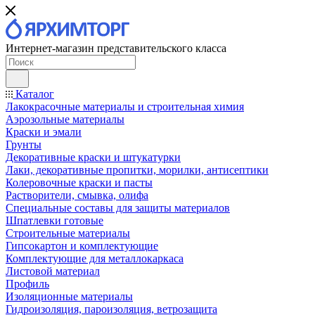
Интернет-магазин представительского класса
Каталог
Лакокрасочные материалы и строительная химия
Аэрозольные материалы
Краски и эмали
Грунты
Декоративные краски и штукатурки
Лаки, декоративные пропитки, морилки, антисептики
Колеровочные краски и пасты
Растворители, смывка, олифа
Специальные составы для защиты материалов
Шпатлевки готовые
Строительные материалы
Гипсокартон и комплектующие
Комплектующие для металлокаркаса
Листовой материал
Профиль
Изоляционные материалы
Гидроизоляция, пароизоляция, ветрозащита