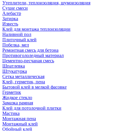
Утеплители, теплоизоляция, шумоизоляция
Сухие смеси
Алебастр
Затирка
Известь
Клей для монтажа теплоизоляции
Наливной пол
Плиточный клей
Побелка, мел
Ремонтная смесь для бетона
Противогололедный материал
Цементно-песчаная смесь
Шпатлевка
Штукатурка
Сетка металлическая
Клей, герметик, пена
Бытовой клей в мелкой фасовке
Герметик
Жидкое стекло
Замазка рамная
Клей для потолочной плитки
Мастика
Монтажная пена
Монтажный клей
Обойный клей