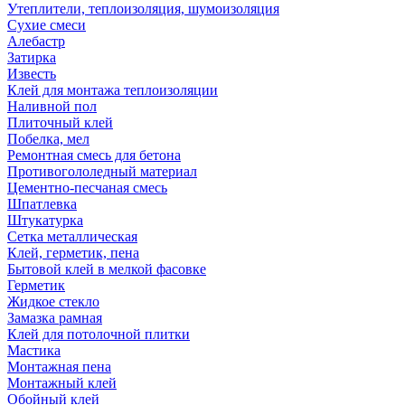
Утеплители, теплоизоляция, шумоизоляция
Сухие смеси
Алебастр
Затирка
Известь
Клей для монтажа теплоизоляции
Наливной пол
Плиточный клей
Побелка, мел
Ремонтная смесь для бетона
Противогололедный материал
Цементно-песчаная смесь
Шпатлевка
Штукатурка
Сетка металлическая
Клей, герметик, пена
Бытовой клей в мелкой фасовке
Герметик
Жидкое стекло
Замазка рамная
Клей для потолочной плитки
Мастика
Монтажная пена
Монтажный клей
Обойный клей