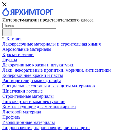
Интернет-магазин представительского класса
Каталог
Лакокрасочные материалы и строительная химия
Аэрозольные материалы
Краски и эмали
Грунты
Декоративные краски и штукатурки
Лаки, декоративные пропитки, морилки, антисептики
Колеровочные краски и пасты
Растворители, смывка, олифа
Специальные составы для защиты материалов
Шпатлевки готовые
Строительные материалы
Гипсокартон и комплектующие
Комплектующие для металлокаркаса
Листовой материал
Профиль
Изоляционные материалы
Гидроизоляция, пароизоляция, ветрозащита