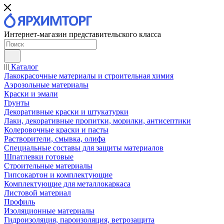
Интернет-магазин представительского класса
Каталог
Лакокрасочные материалы и строительная химия
Аэрозольные материалы
Краски и эмали
Грунты
Декоративные краски и штукатурки
Лаки, декоративные пропитки, морилки, антисептики
Колеровочные краски и пасты
Растворители, смывка, олифа
Специальные составы для защиты материалов
Шпатлевки готовые
Строительные материалы
Гипсокартон и комплектующие
Комплектующие для металлокаркаса
Листовой материал
Профиль
Изоляционные материалы
Гидроизоляция, пароизоляция, ветрозащита