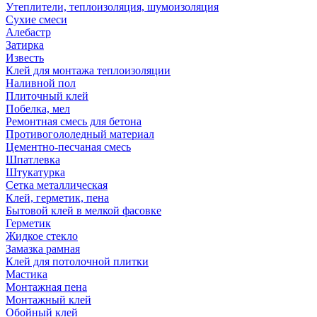
Утеплители, теплоизоляция, шумоизоляция
Сухие смеси
Алебастр
Затирка
Известь
Клей для монтажа теплоизоляции
Наливной пол
Плиточный клей
Побелка, мел
Ремонтная смесь для бетона
Противогололедный материал
Цементно-песчаная смесь
Шпатлевка
Штукатурка
Сетка металлическая
Клей, герметик, пена
Бытовой клей в мелкой фасовке
Герметик
Жидкое стекло
Замазка рамная
Клей для потолочной плитки
Мастика
Монтажная пена
Монтажный клей
Обойный клей