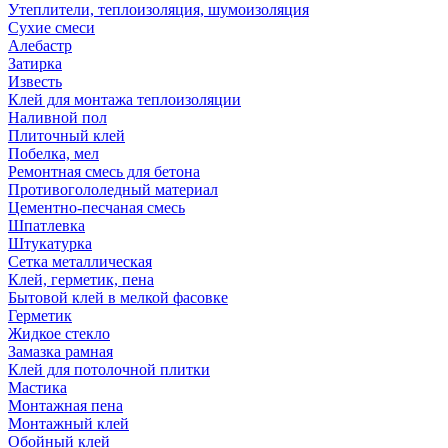
Утеплители, теплоизоляция, шумоизоляция
Сухие смеси
Алебастр
Затирка
Известь
Клей для монтажа теплоизоляции
Наливной пол
Плиточный клей
Побелка, мел
Ремонтная смесь для бетона
Противогололедный материал
Цементно-песчаная смесь
Шпатлевка
Штукатурка
Сетка металлическая
Клей, герметик, пена
Бытовой клей в мелкой фасовке
Герметик
Жидкое стекло
Замазка рамная
Клей для потолочной плитки
Мастика
Монтажная пена
Монтажный клей
Обойный клей