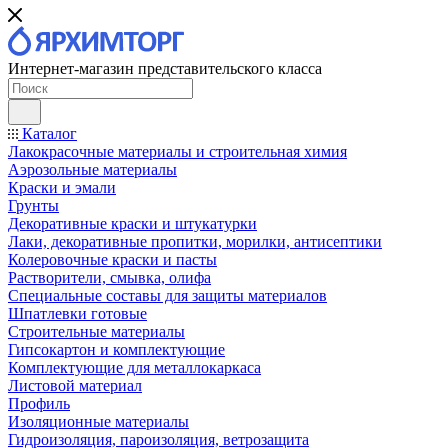
Интернет-магазин представительского класса
Каталог
Лакокрасочные материалы и строительная химия
Аэрозольные материалы
Краски и эмали
Грунты
Декоративные краски и штукатурки
Лаки, декоративные пропитки, морилки, антисептики
Колеровочные краски и пасты
Растворители, смывка, олифа
Специальные составы для защиты материалов
Шпатлевки готовые
Строительные материалы
Гипсокартон и комплектующие
Комплектующие для металлокаркаса
Листовой материал
Профиль
Изоляционные материалы
Гидроизоляция, пароизоляция, ветрозащита