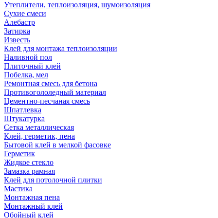
Утеплители, теплоизоляция, шумоизоляция
Сухие смеси
Алебастр
Затирка
Известь
Клей для монтажа теплоизоляции
Наливной пол
Плиточный клей
Побелка, мел
Ремонтная смесь для бетона
Противогололедный материал
Цементно-песчаная смесь
Шпатлевка
Штукатурка
Сетка металлическая
Клей, герметик, пена
Бытовой клей в мелкой фасовке
Герметик
Жидкое стекло
Замазка рамная
Клей для потолочной плитки
Мастика
Монтажная пена
Монтажный клей
Обойный клей