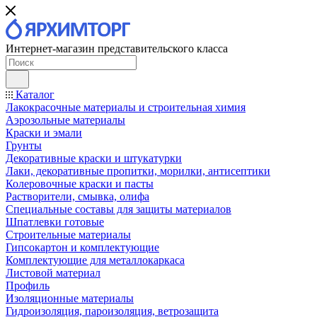
Интернет-магазин представительского класса
Каталог
Лакокрасочные материалы и строительная химия
Аэрозольные материалы
Краски и эмали
Грунты
Декоративные краски и штукатурки
Лаки, декоративные пропитки, морилки, антисептики
Колеровочные краски и пасты
Растворители, смывка, олифа
Специальные составы для защиты материалов
Шпатлевки готовые
Строительные материалы
Гипсокартон и комплектующие
Комплектующие для металлокаркаса
Листовой материал
Профиль
Изоляционные материалы
Гидроизоляция, пароизоляция, ветрозащита