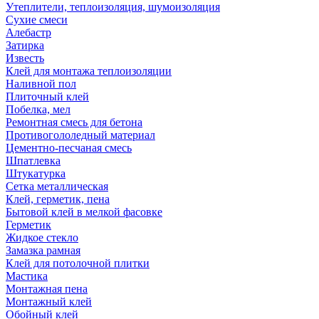
Утеплители, теплоизоляция, шумоизоляция
Сухие смеси
Алебастр
Затирка
Известь
Клей для монтажа теплоизоляции
Наливной пол
Плиточный клей
Побелка, мел
Ремонтная смесь для бетона
Противогололедный материал
Цементно-песчаная смесь
Шпатлевка
Штукатурка
Сетка металлическая
Клей, герметик, пена
Бытовой клей в мелкой фасовке
Герметик
Жидкое стекло
Замазка рамная
Клей для потолочной плитки
Мастика
Монтажная пена
Монтажный клей
Обойный клей