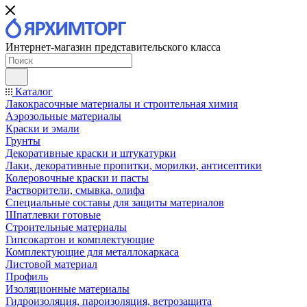
Интернет-магазин представительского класса
Каталог
Лакокрасочные материалы и строительная химия
Аэрозольные материалы
Краски и эмали
Грунты
Декоративные краски и штукатурки
Лаки, декоративные пропитки, морилки, антисептики
Колеровочные краски и пасты
Растворители, смывка, олифа
Специальные составы для защиты материалов
Шпатлевки готовые
Строительные материалы
Гипсокартон и комплектующие
Комплектующие для металлокаркаса
Листовой материал
Профиль
Изоляционные материалы
Гидроизоляция, пароизоляция, ветрозащита