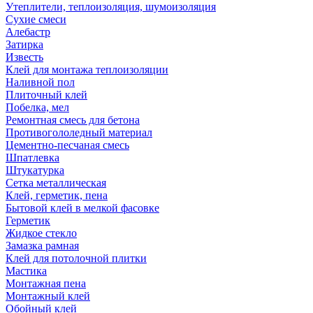
Утеплители, теплоизоляция, шумоизоляция
Сухие смеси
Алебастр
Затирка
Известь
Клей для монтажа теплоизоляции
Наливной пол
Плиточный клей
Побелка, мел
Ремонтная смесь для бетона
Противогололедный материал
Цементно-песчаная смесь
Шпатлевка
Штукатурка
Сетка металлическая
Клей, герметик, пена
Бытовой клей в мелкой фасовке
Герметик
Жидкое стекло
Замазка рамная
Клей для потолочной плитки
Мастика
Монтажная пена
Монтажный клей
Обойный клей