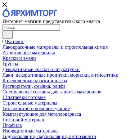
Интернет-магазин представительского класса
Каталог
Лакокрасочные материалы и строительная химия
Аэрозольные материалы
Краски и эмали
Грунты
Декоративные краски и штукатурки
Лаки, декоративные пропитки, морилки, антисептики
Колеровочные краски и пасты
Растворители, смывка, олифа
Специальные составы для защиты материалов
Шпатлевки готовые
Строительные материалы
Гипсокартон и комплектующие
Комплектующие для металлокаркаса
Листовой материал
Профиль
Изоляционные материалы
Гидроизоляция, пароизоляция, ветрозащита