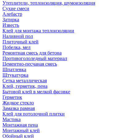
Утеплители, теплоизоляция, шумоизоляция
Сухие смеси
Алебастр
Затирка
Известь
Клей для монтажа теплоизоляции
Наливной пол
Плиточный клей
Побелка, мел
Ремонтная смесь для бетона
Противогололедный материал
Цементно-песчаная смесь
Шпатлевка
Штукатурка
Сетка металлическая
Клей, герметик, пена
Бытовой клей в мелкой фасовке
Герметик
Жидкое стекло
Замазка рамная
Клей для потолочной плитки
Мастика
Монтажная пена
Монтажный клей
Обойный клей