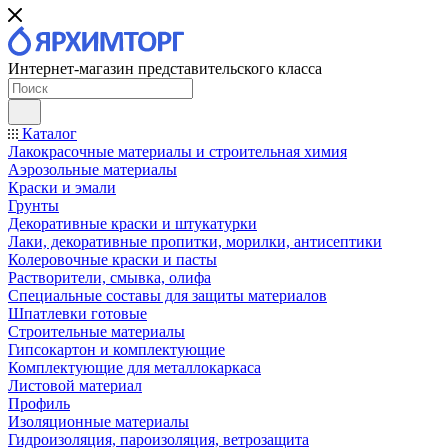
Интернет-магазин представительского класса
Каталог
Лакокрасочные материалы и строительная химия
Аэрозольные материалы
Краски и эмали
Грунты
Декоративные краски и штукатурки
Лаки, декоративные пропитки, морилки, антисептики
Колеровочные краски и пасты
Растворители, смывка, олифа
Специальные составы для защиты материалов
Шпатлевки готовые
Строительные материалы
Гипсокартон и комплектующие
Комплектующие для металлокаркаса
Листовой материал
Профиль
Изоляционные материалы
Гидроизоляция, пароизоляция, ветрозащита