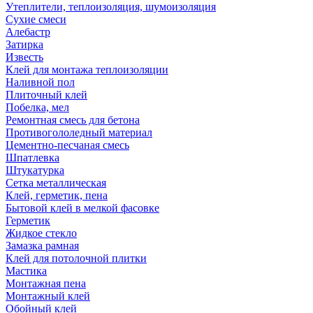
Утеплители, теплоизоляция, шумоизоляция
Сухие смеси
Алебастр
Затирка
Известь
Клей для монтажа теплоизоляции
Наливной пол
Плиточный клей
Побелка, мел
Ремонтная смесь для бетона
Противогололедный материал
Цементно-песчаная смесь
Шпатлевка
Штукатурка
Сетка металлическая
Клей, герметик, пена
Бытовой клей в мелкой фасовке
Герметик
Жидкое стекло
Замазка рамная
Клей для потолочной плитки
Мастика
Монтажная пена
Монтажный клей
Обойный клей