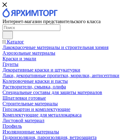
Интернет-магазин представительского класса
Каталог
Лакокрасочные материалы и строительная химия
Аэрозольные материалы
Краски и эмали
Грунты
Декоративные краски и штукатурки
Лаки, декоративные пропитки, морилки, антисептики
Колеровочные краски и пасты
Растворители, смывка, олифа
Специальные составы для защиты материалов
Шпатлевки готовые
Строительные материалы
Гипсокартон и комплектующие
Комплектующие для металлокаркаса
Листовой материал
Профиль
Изоляционные материалы
Гидроизоляция, пароизоляция, ветрозащита