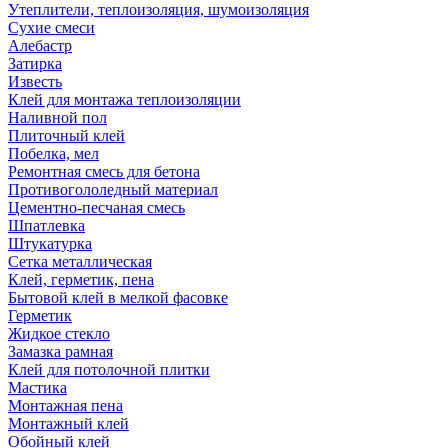
Утеплители, теплоизоляция, шумоизоляция
Сухие смеси
Алебастр
Затирка
Известь
Клей для монтажа теплоизоляции
Наливной пол
Плиточный клей
Побелка, мел
Ремонтная смесь для бетона
Противогололедный материал
Цементно-песчаная смесь
Шпатлевка
Штукатурка
Сетка металлическая
Клей, герметик, пена
Бытовой клей в мелкой фасовке
Герметик
Жидкое стекло
Замазка рамная
Клей для потолочной плитки
Мастика
Монтажная пена
Монтажный клей
Обойный клей