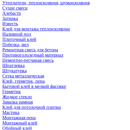
Утеплители, теплоизоляция, шумоизоляция
Сухие смеси
Алебастр
Затирка
Известь
Клей для монтажа теплоизоляции
Наливной пол
Плиточный клей
Побелка, мел
Ремонтная смесь для бетона
Противогололедный материал
Цементно-песчаная смесь
Шпатлевка
Штукатурка
Сетка металлическая
Клей, герметик, пена
Бытовой клей в мелкой фасовке
Герметик
Жидкое стекло
Замазка рамная
Клей для потолочной плитки
Мастика
Монтажная пена
Монтажный клей
Обойный клей