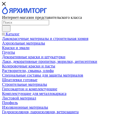
Интернет-магазин представительского класса
Каталог
Лакокрасочные материалы и строительная химия
Аэрозольные материалы
Краски и эмали
Грунты
Декоративные краски и штукатурки
Лаки, декоративные пропитки, морилки, антисептики
Колеровочные краски и пасты
Растворители, смывка, олифа
Специальные составы для защиты материалов
Шпатлевки готовые
Строительные материалы
Гипсокартон и комплектующие
Комплектующие для металлокаркаса
Листовой материал
Профиль
Изоляционные материалы
Гидроизоляция, пароизоляция, ветрозащита