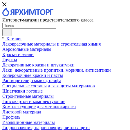
Интернет-магазин представительского класса
Каталог
Лакокрасочные материалы и строительная химия
Аэрозольные материалы
Краски и эмали
Грунты
Декоративные краски и штукатурки
Лаки, декоративные пропитки, морилки, антисептики
Колеровочные краски и пасты
Растворители, смывка, олифа
Специальные составы для защиты материалов
Шпатлевки готовые
Строительные материалы
Гипсокартон и комплектующие
Комплектующие для металлокаркаса
Листовой материал
Профиль
Изоляционные материалы
Гидроизоляция, пароизоляция, ветрозащита