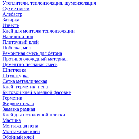
Утеплители, теплоизоляция, шумоизоляция
Сухие смеси
Алебастр
Затирка
Известь
Клей для монтажа теплоизоляции
Наливной пол
Плиточный клей
Побелка, мел
Ремонтная смесь для бетона
Противогололедный материал
Цементно-песчаная смесь
Шпатлевка
Штукатурка
Сетка металлическая
Клей, герметик, пена
Бытовой клей в мелкой фасовке
Герметик
Жидкое стекло
Замазка рамная
Клей для потолочной плитки
Мастика
Монтажная пена
Монтажный клей
Обойный клей