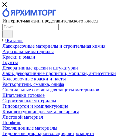
Интернет-магазин представительского класса
Каталог
Лакокрасочные материалы и строительная химия
Аэрозольные материалы
Краски и эмали
Грунты
Декоративные краски и штукатурки
Лаки, декоративные пропитки, морилки, антисептики
Колеровочные краски и пасты
Растворители, смывка, олифа
Специальные составы для защиты материалов
Шпатлевки готовые
Строительные материалы
Гипсокартон и комплектующие
Комплектующие для металлокаркаса
Листовой материал
Профиль
Изоляционные материалы
Гидроизоляция, пароизоляция, ветрозащита