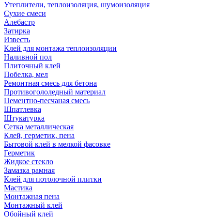
Утеплители, теплоизоляция, шумоизоляция
Сухие смеси
Алебастр
Затирка
Известь
Клей для монтажа теплоизоляции
Наливной пол
Плиточный клей
Побелка, мел
Ремонтная смесь для бетона
Противогололедный материал
Цементно-песчаная смесь
Шпатлевка
Штукатурка
Сетка металлическая
Клей, герметик, пена
Бытовой клей в мелкой фасовке
Герметик
Жидкое стекло
Замазка рамная
Клей для потолочной плитки
Мастика
Монтажная пена
Монтажный клей
Обойный клей