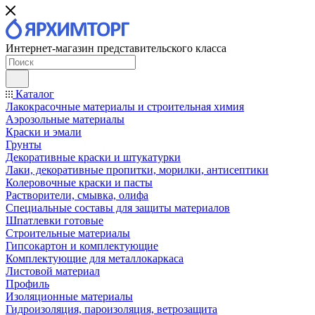
Интернет-магазин представительского класса
Каталог
Лакокрасочные материалы и строительная химия
Аэрозольные материалы
Краски и эмали
Грунты
Декоративные краски и штукатурки
Лаки, декоративные пропитки, морилки, антисептики
Колеровочные краски и пасты
Растворители, смывка, олифа
Специальные составы для защиты материалов
Шпатлевки готовые
Строительные материалы
Гипсокартон и комплектующие
Комплектующие для металлокаркаса
Листовой материал
Профиль
Изоляционные материалы
Гидроизоляция, пароизоляция, ветрозащита