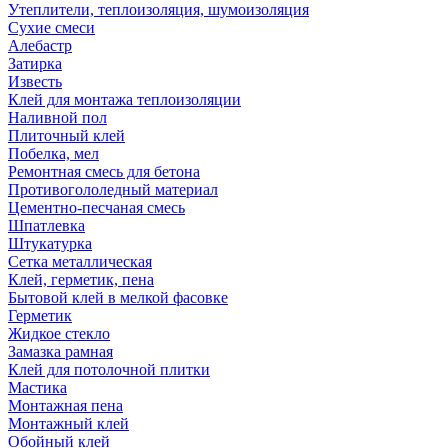
Утеплители, теплоизоляция, шумоизоляция
Сухие смеси
Алебастр
Затирка
Известь
Клей для монтажа теплоизоляции
Наливной пол
Плиточный клей
Побелка, мел
Ремонтная смесь для бетона
Противогололедный материал
Цементно-песчаная смесь
Шпатлевка
Штукатурка
Сетка металлическая
Клей, герметик, пена
Бытовой клей в мелкой фасовке
Герметик
Жидкое стекло
Замазка рамная
Клей для потолочной плитки
Мастика
Монтажная пена
Монтажный клей
Обойный клей