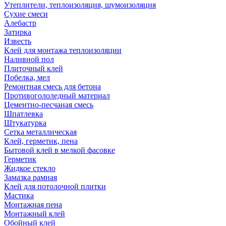
Утеплители, теплоизоляция, шумоизоляция
Сухие смеси
Алебастр
Затирка
Известь
Клей для монтажа теплоизоляции
Наливной пол
Плиточный клей
Побелка, мел
Ремонтная смесь для бетона
Противогололедный материал
Цементно-песчаная смесь
Шпатлевка
Штукатурка
Сетка металлическая
Клей, герметик, пена
Бытовой клей в мелкой фасовке
Герметик
Жидкое стекло
Замазка рамная
Клей для потолочной плитки
Мастика
Монтажная пена
Монтажный клей
Обойный клей