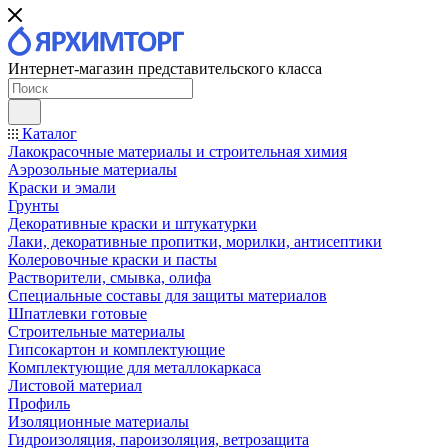
Интернет-магазин представительского класса
Каталог
Лакокрасочные материалы и строительная химия
Аэрозольные материалы
Краски и эмали
Грунты
Декоративные краски и штукатурки
Лаки, декоративные пропитки, морилки, антисептики
Колеровочные краски и пасты
Растворители, смывка, олифа
Специальные составы для защиты материалов
Шпатлевки готовые
Строительные материалы
Гипсокартон и комплектующие
Комплектующие для металлокаркаса
Листовой материал
Профиль
Изоляционные материалы
Гидроизоляция, пароизоляция, ветрозащита