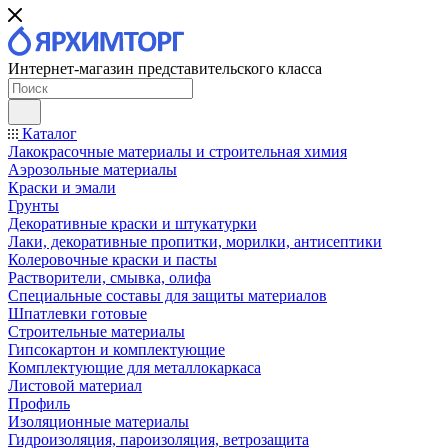
Интернет-магазин представительского класса
Каталог
Лакокрасочные материалы и строительная химия
Аэрозольные материалы
Краски и эмали
Грунты
Декоративные краски и штукатурки
Лаки, декоративные пропитки, морилки, антисептики
Колеровочные краски и пасты
Растворители, смывка, олифа
Специальные составы для защиты материалов
Шпатлевки готовые
Строительные материалы
Гипсокартон и комплектующие
Комплектующие для металлокаркаса
Листовой материал
Профиль
Изоляционные материалы
Гидроизоляция, пароизоляция, ветрозащита