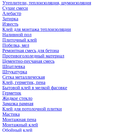
Утеплители, теплоизоляция, шумоизоляция
Сухие смеси
Алебастр
Затирка
Известь
Клей для монтажа теплоизоляции
Наливной пол
Плиточный клей
Побелка, мел
Ремонтная смесь для бетона
Противогололедный материал
Цементно-песчаная смесь
Шпатлевка
Штукатурка
Сетка металлическая
Клей, герметик, пена
Бытовой клей в мелкой фасовке
Герметик
Жидкое стекло
Замазка рамная
Клей для потолочной плитки
Мастика
Монтажная пена
Монтажный клей
Обойный клей