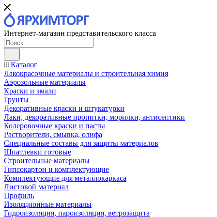
Интернет-магазин представительского класса
Каталог
Лакокрасочные материалы и строительная химия
Аэрозольные материалы
Краски и эмали
Грунты
Декоративные краски и штукатурки
Лаки, декоративные пропитки, морилки, антисептики
Колеровочные краски и пасты
Растворители, смывка, олифа
Специальные составы для защиты материалов
Шпатлевки готовые
Строительные материалы
Гипсокартон и комплектующие
Комплектующие для металлокаркаса
Листовой материал
Профиль
Изоляционные материалы
Гидроизоляция, пароизоляция, ветрозащита