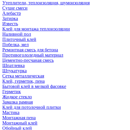
Утеплители, теплоизоляция, шумоизоляция
Сухие смеси
Алебастр
Затирка
Известь
Клей для монтажа теплоизоляции
Наливной пол
Плиточный клей
Побелка, мел
Ремонтная смесь для бетона
Противогололедный материал
Цементно-песчаная смесь
Шпатлевка
Штукатурка
Сетка металлическая
Клей, герметик, пена
Бытовой клей в мелкой фасовке
Герметик
Жидкое стекло
Замазка рамная
Клей для потолочной плитки
Мастика
Монтажная пена
Монтажный клей
Обойный клей