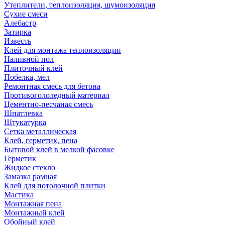
Утеплители, теплоизоляция, шумоизоляция
Сухие смеси
Алебастр
Затирка
Известь
Клей для монтажа теплоизоляции
Наливной пол
Плиточный клей
Побелка, мел
Ремонтная смесь для бетона
Противогололедный материал
Цементно-песчаная смесь
Шпатлевка
Штукатурка
Сетка металлическая
Клей, герметик, пена
Бытовой клей в мелкой фасовке
Герметик
Жидкое стекло
Замазка рамная
Клей для потолочной плитки
Мастика
Монтажная пена
Монтажный клей
Обойный клей