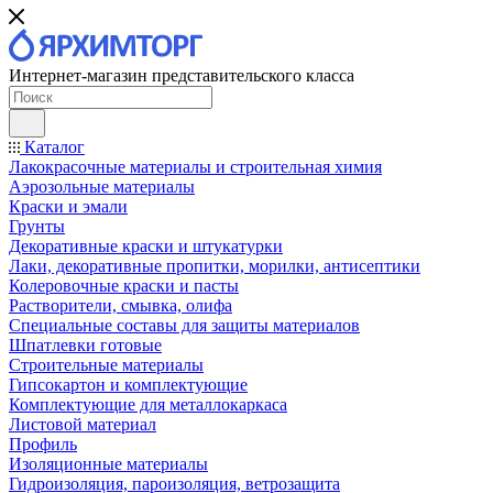
Интернет-магазин представительского класса
Каталог
Лакокрасочные материалы и строительная химия
Аэрозольные материалы
Краски и эмали
Грунты
Декоративные краски и штукатурки
Лаки, декоративные пропитки, морилки, антисептики
Колеровочные краски и пасты
Растворители, смывка, олифа
Специальные составы для защиты материалов
Шпатлевки готовые
Строительные материалы
Гипсокартон и комплектующие
Комплектующие для металлокаркаса
Листовой материал
Профиль
Изоляционные материалы
Гидроизоляция, пароизоляция, ветрозащита