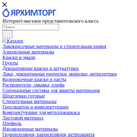
Интернет-магазин представительского класса
Каталог
Лакокрасочные материалы и строительная химия
Аэрозольные материалы
Краски и эмали
Грунты
Декоративные краски и штукатурки
Лаки, декоративные пропитки, морилки, антисептики
Колеровочные краски и пасты
Растворители, смывка, олифа
Специальные составы для защиты материалов
Шпатлевки готовые
Строительные материалы
Гипсокартон и комплектующие
Комплектующие для металлокаркаса
Листовой материал
Профиль
Изоляционные материалы
Гидроизоляция, пароизоляция, ветрозащита