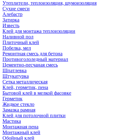
Утеплители, теплоизоляция, шумоизоляция
Сухие смеси
Алебастр
Затирка
Известь
Клей для монтажа теплоизоляции
Наливной пол
Плиточный клей
Побелка, мел
Ремонтная смесь для бетона
Противогололедный материал
Цементно-песчаная смесь
Шпатлевка
Штукатурка
Сетка металлическая
Клей, герметик, пена
Бытовой клей в мелкой фасовке
Герметик
Жидкое стекло
Замазка рамная
Клей для потолочной плитки
Мастика
Монтажная пена
Монтажный клей
Обойный клей