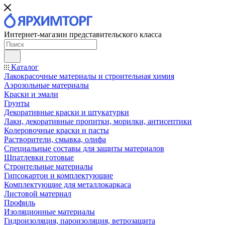
Интернет-магазин представительского класса
Каталог
Лакокрасочные материалы и строительная химия
Аэрозольные материалы
Краски и эмали
Грунты
Декоративные краски и штукатурки
Лаки, декоративные пропитки, морилки, антисептики
Колеровочные краски и пасты
Растворители, смывка, олифа
Специальные составы для защиты материалов
Шпатлевки готовые
Строительные материалы
Гипсокартон и комплектующие
Комплектующие для металлокаркаса
Листовой материал
Профиль
Изоляционные материалы
Гидроизоляция, пароизоляция, ветрозащита