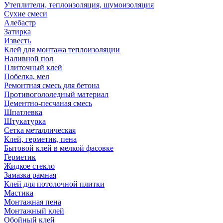
Утеплители, теплоизоляция, шумоизоляция
Сухие смеси
Алебастр
Затирка
Известь
Клей для монтажа теплоизоляции
Наливной пол
Плиточный клей
Побелка, мел
Ремонтная смесь для бетона
Противогололедный материал
Цементно-песчаная смесь
Шпатлевка
Штукатурка
Сетка металлическая
Клей, герметик, пена
Бытовой клей в мелкой фасовке
Герметик
Жидкое стекло
Замазка рамная
Клей для потолочной плитки
Мастика
Монтажная пена
Монтажный клей
Обойный клей