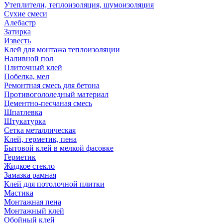
Утеплители, теплоизоляция, шумоизоляция
Сухие смеси
Алебастр
Затирка
Известь
Клей для монтажа теплоизоляции
Наливной пол
Плиточный клей
Побелка, мел
Ремонтная смесь для бетона
Противогололедный материал
Цементно-песчаная смесь
Шпатлевка
Штукатурка
Сетка металлическая
Клей, герметик, пена
Бытовой клей в мелкой фасовке
Герметик
Жидкое стекло
Замазка рамная
Клей для потолочной плитки
Мастика
Монтажная пена
Монтажный клей
Обойный клей