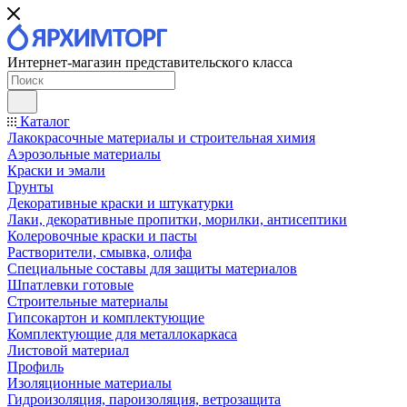
Интернет-магазин представительского класса
Каталог
Лакокрасочные материалы и строительная химия
Аэрозольные материалы
Краски и эмали
Грунты
Декоративные краски и штукатурки
Лаки, декоративные пропитки, морилки, антисептики
Колеровочные краски и пасты
Растворители, смывка, олифа
Специальные составы для защиты материалов
Шпатлевки готовые
Строительные материалы
Гипсокартон и комплектующие
Комплектующие для металлокаркаса
Листовой материал
Профиль
Изоляционные материалы
Гидроизоляция, пароизоляция, ветрозащита