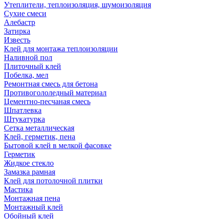
Утеплители, теплоизоляция, шумоизоляция
Сухие смеси
Алебастр
Затирка
Известь
Клей для монтажа теплоизоляции
Наливной пол
Плиточный клей
Побелка, мел
Ремонтная смесь для бетона
Противогололедный материал
Цементно-песчаная смесь
Шпатлевка
Штукатурка
Сетка металлическая
Клей, герметик, пена
Бытовой клей в мелкой фасовке
Герметик
Жидкое стекло
Замазка рамная
Клей для потолочной плитки
Мастика
Монтажная пена
Монтажный клей
Обойный клей