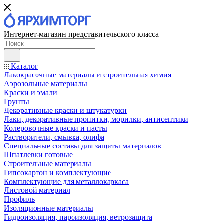
Интернет-магазин представительского класса
Каталог
Лакокрасочные материалы и строительная химия
Аэрозольные материалы
Краски и эмали
Грунты
Декоративные краски и штукатурки
Лаки, декоративные пропитки, морилки, антисептики
Колеровочные краски и пасты
Растворители, смывка, олифа
Специальные составы для защиты материалов
Шпатлевки готовые
Строительные материалы
Гипсокартон и комплектующие
Комплектующие для металлокаркаса
Листовой материал
Профиль
Изоляционные материалы
Гидроизоляция, пароизоляция, ветрозащита