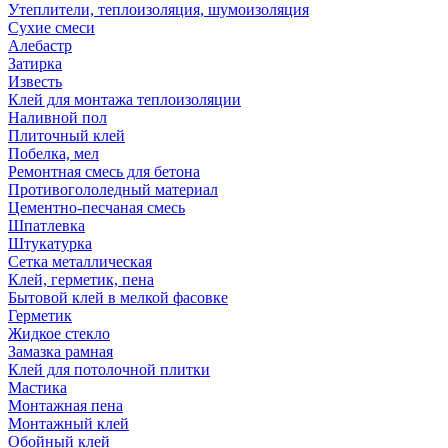
Утеплители, теплоизоляция, шумоизоляция
Сухие смеси
Алебастр
Затирка
Известь
Клей для монтажа теплоизоляции
Наливной пол
Плиточный клей
Побелка, мел
Ремонтная смесь для бетона
Противогололедный материал
Цементно-песчаная смесь
Шпатлевка
Штукатурка
Сетка металлическая
Клей, герметик, пена
Бытовой клей в мелкой фасовке
Герметик
Жидкое стекло
Замазка рамная
Клей для потолочной плитки
Мастика
Монтажная пена
Монтажный клей
Обойный клей