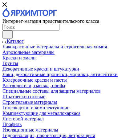
Интернет-магазин представительского класса
Каталог
Лакокрасочные материалы и строительная химия
Аэрозольные материалы
Краски и эмали
Грунты
Декоративные краски и штукатурки
Лаки, декоративные пропитки, морилки, антисептики
Колеровочные краски и пасты
Растворители, смывка, олифа
Специальные составы для защиты материалов
Шпатлевки готовые
Строительные материалы
Гипсокартон и комплектующие
Комплектующие для металлокаркаса
Листовой материал
Профиль
Изоляционные материалы
Гидроизоляция, пароизоляция, ветрозащита