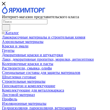
Интернет-магазин представительского класса
Каталог
Лакокрасочные материалы и строительная химия
Аэрозольные материалы
Краски и эмали
Грунты
Декоративные краски и штукатурки
Лаки, декоративные пропитки, морилки, антисептики
Колеровочные краски и пасты
Растворители, смывка, олифа
Специальные составы для защиты материалов
Шпатлевки готовые
Строительные материалы
Гипсокартон и комплектующие
Комплектующие для металлокаркаса
Листовой материал
Профиль
Изоляционные материалы
Гидроизоляция, пароизоляция, ветрозащита