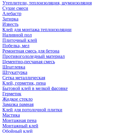
Утеплители, теплоизоляция, шумоизоляция
Сухие смеси
Алебастр
Затирка
Известь
Клей для монтажа теплоизоляции
Наливной пол
Плиточный клей
Побелка, мел
Ремонтная смесь для бетона
Противогололедный материал
Цементно-песчаная смесь
Шпатлевка
Штукатурка
Сетка металлическая
Клей, герметик, пена
Бытовой клей в мелкой фасовке
Герметик
Жидкое стекло
Замазка рамная
Клей для потолочной плитки
Мастика
Монтажная пена
Монтажный клей
Обойный клей