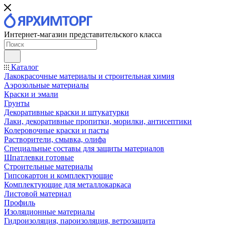
Интернет-магазин представительского класса
Каталог
Лакокрасочные материалы и строительная химия
Аэрозольные материалы
Краски и эмали
Грунты
Декоративные краски и штукатурки
Лаки, декоративные пропитки, морилки, антисептики
Колеровочные краски и пасты
Растворители, смывка, олифа
Специальные составы для защиты материалов
Шпатлевки готовые
Строительные материалы
Гипсокартон и комплектующие
Комплектующие для металлокаркаса
Листовой материал
Профиль
Изоляционные материалы
Гидроизоляция, пароизоляция, ветрозащита