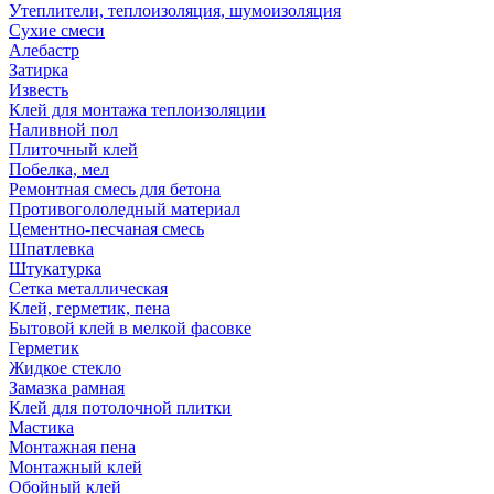
Утеплители, теплоизоляция, шумоизоляция
Сухие смеси
Алебастр
Затирка
Известь
Клей для монтажа теплоизоляции
Наливной пол
Плиточный клей
Побелка, мел
Ремонтная смесь для бетона
Противогололедный материал
Цементно-песчаная смесь
Шпатлевка
Штукатурка
Сетка металлическая
Клей, герметик, пена
Бытовой клей в мелкой фасовке
Герметик
Жидкое стекло
Замазка рамная
Клей для потолочной плитки
Мастика
Монтажная пена
Монтажный клей
Обойный клей