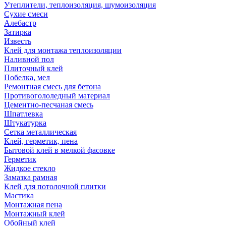
Утеплители, теплоизоляция, шумоизоляция
Сухие смеси
Алебастр
Затирка
Известь
Клей для монтажа теплоизоляции
Наливной пол
Плиточный клей
Побелка, мел
Ремонтная смесь для бетона
Противогололедный материал
Цементно-песчаная смесь
Шпатлевка
Штукатурка
Сетка металлическая
Клей, герметик, пена
Бытовой клей в мелкой фасовке
Герметик
Жидкое стекло
Замазка рамная
Клей для потолочной плитки
Мастика
Монтажная пена
Монтажный клей
Обойный клей