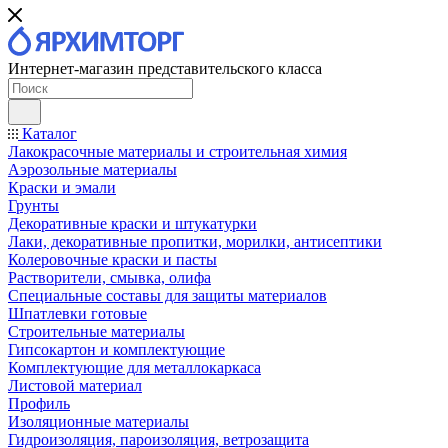
Интернет-магазин представительского класса
Каталог
Лакокрасочные материалы и строительная химия
Аэрозольные материалы
Краски и эмали
Грунты
Декоративные краски и штукатурки
Лаки, декоративные пропитки, морилки, антисептики
Колеровочные краски и пасты
Растворители, смывка, олифа
Специальные составы для защиты материалов
Шпатлевки готовые
Строительные материалы
Гипсокартон и комплектующие
Комплектующие для металлокаркаса
Листовой материал
Профиль
Изоляционные материалы
Гидроизоляция, пароизоляция, ветрозащита