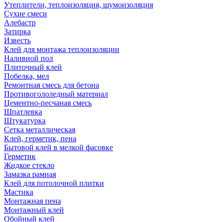
Утеплители, теплоизоляция, шумоизоляция
Сухие смеси
Алебастр
Затирка
Известь
Клей для монтажа теплоизоляции
Наливной пол
Плиточный клей
Побелка, мел
Ремонтная смесь для бетона
Противогололедный материал
Цементно-песчаная смесь
Шпатлевка
Штукатурка
Сетка металлическая
Клей, герметик, пена
Бытовой клей в мелкой фасовке
Герметик
Жидкое стекло
Замазка рамная
Клей для потолочной плитки
Мастика
Монтажная пена
Монтажный клей
Обойный клей