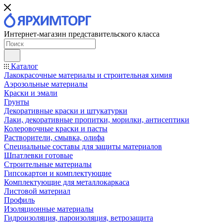
Интернет-магазин представительского класса
Каталог
Лакокрасочные материалы и строительная химия
Аэрозольные материалы
Краски и эмали
Грунты
Декоративные краски и штукатурки
Лаки, декоративные пропитки, морилки, антисептики
Колеровочные краски и пасты
Растворители, смывка, олифа
Специальные составы для защиты материалов
Шпатлевки готовые
Строительные материалы
Гипсокартон и комплектующие
Комплектующие для металлокаркаса
Листовой материал
Профиль
Изоляционные материалы
Гидроизоляция, пароизоляция, ветрозащита