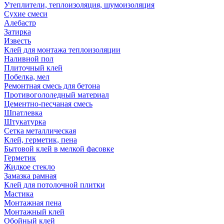
Утеплители, теплоизоляция, шумоизоляция
Сухие смеси
Алебастр
Затирка
Известь
Клей для монтажа теплоизоляции
Наливной пол
Плиточный клей
Побелка, мел
Ремонтная смесь для бетона
Противогололедный материал
Цементно-песчаная смесь
Шпатлевка
Штукатурка
Сетка металлическая
Клей, герметик, пена
Бытовой клей в мелкой фасовке
Герметик
Жидкое стекло
Замазка рамная
Клей для потолочной плитки
Мастика
Монтажная пена
Монтажный клей
Обойный клей