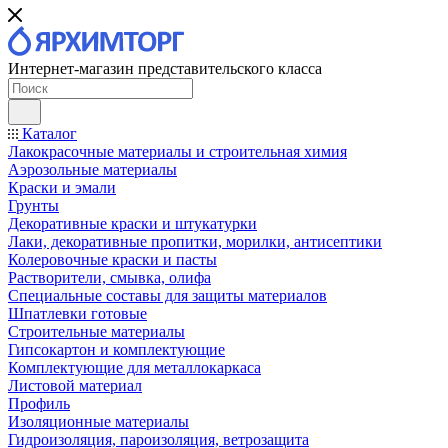
Интернет-магазин представительского класса
Каталог
Лакокрасочные материалы и строительная химия
Аэрозольные материалы
Краски и эмали
Грунты
Декоративные краски и штукатурки
Лаки, декоративные пропитки, морилки, антисептики
Колеровочные краски и пасты
Растворители, смывка, олифа
Специальные составы для защиты материалов
Шпатлевки готовые
Строительные материалы
Гипсокартон и комплектующие
Комплектующие для металлокаркаса
Листовой материал
Профиль
Изоляционные материалы
Гидроизоляция, пароизоляция, ветрозащита