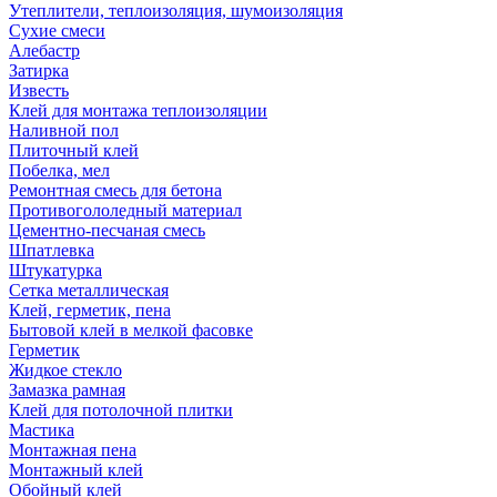
Утеплители, теплоизоляция, шумоизоляция
Сухие смеси
Алебастр
Затирка
Известь
Клей для монтажа теплоизоляции
Наливной пол
Плиточный клей
Побелка, мел
Ремонтная смесь для бетона
Противогололедный материал
Цементно-песчаная смесь
Шпатлевка
Штукатурка
Сетка металлическая
Клей, герметик, пена
Бытовой клей в мелкой фасовке
Герметик
Жидкое стекло
Замазка рамная
Клей для потолочной плитки
Мастика
Монтажная пена
Монтажный клей
Обойный клей