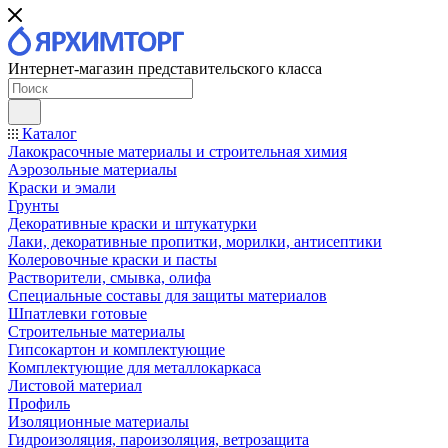
Интернет-магазин представительского класса
Каталог
Лакокрасочные материалы и строительная химия
Аэрозольные материалы
Краски и эмали
Грунты
Декоративные краски и штукатурки
Лаки, декоративные пропитки, морилки, антисептики
Колеровочные краски и пасты
Растворители, смывка, олифа
Специальные составы для защиты материалов
Шпатлевки готовые
Строительные материалы
Гипсокартон и комплектующие
Комплектующие для металлокаркаса
Листовой материал
Профиль
Изоляционные материалы
Гидроизоляция, пароизоляция, ветрозащита