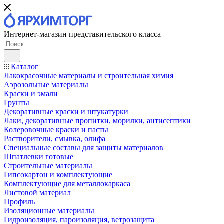
Интернет-магазин представительского класса
Каталог
Лакокрасочные материалы и строительная химия
Аэрозольные материалы
Краски и эмали
Грунты
Декоративные краски и штукатурки
Лаки, декоративные пропитки, морилки, антисептики
Колеровочные краски и пасты
Растворители, смывка, олифа
Специальные составы для защиты материалов
Шпатлевки готовые
Строительные материалы
Гипсокартон и комплектующие
Комплектующие для металлокаркаса
Листовой материал
Профиль
Изоляционные материалы
Гидроизоляция, пароизоляция, ветрозащита