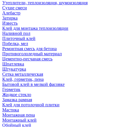
Утеплители, теплоизоляция, шумоизоляция
Сухие смеси
Алебастр
Затирка
Известь
Клей для монтажа теплоизоляции
Наливной пол
Плиточный клей
Побелка, мел
Ремонтная смесь для бетона
Противогололедный материал
Цементно-песчаная смесь
Шпатлевка
Штукатурка
Сетка металлическая
Клей, герметик, пена
Бытовой клей в мелкой фасовке
Герметик
Жидкое стекло
Замазка рамная
Клей для потолочной плитки
Мастика
Монтажная пена
Монтажный клей
Обойный клей