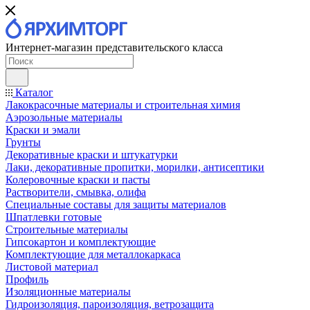
Интернет-магазин представительского класса
Каталог
Лакокрасочные материалы и строительная химия
Аэрозольные материалы
Краски и эмали
Грунты
Декоративные краски и штукатурки
Лаки, декоративные пропитки, морилки, антисептики
Колеровочные краски и пасты
Растворители, смывка, олифа
Специальные составы для защиты материалов
Шпатлевки готовые
Строительные материалы
Гипсокартон и комплектующие
Комплектующие для металлокаркаса
Листовой материал
Профиль
Изоляционные материалы
Гидроизоляция, пароизоляция, ветрозащита