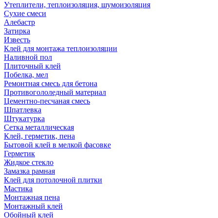
Утеплители, теплоизоляция, шумоизоляция
Сухие смеси
Алебастр
Затирка
Известь
Клей для монтажа теплоизоляции
Наливной пол
Плиточный клей
Побелка, мел
Ремонтная смесь для бетона
Противогололедный материал
Цементно-песчаная смесь
Шпатлевка
Штукатурка
Сетка металлическая
Клей, герметик, пена
Бытовой клей в мелкой фасовке
Герметик
Жидкое стекло
Замазка рамная
Клей для потолочной плитки
Мастика
Монтажная пена
Монтажный клей
Обойный клей