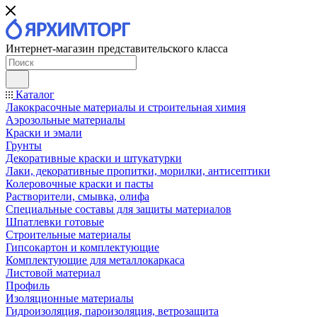
Интернет-магазин представительского класса
Каталог
Лакокрасочные материалы и строительная химия
Аэрозольные материалы
Краски и эмали
Грунты
Декоративные краски и штукатурки
Лаки, декоративные пропитки, морилки, антисептики
Колеровочные краски и пасты
Растворители, смывка, олифа
Специальные составы для защиты материалов
Шпатлевки готовые
Строительные материалы
Гипсокартон и комплектующие
Комплектующие для металлокаркаса
Листовой материал
Профиль
Изоляционные материалы
Гидроизоляция, пароизоляция, ветрозащита