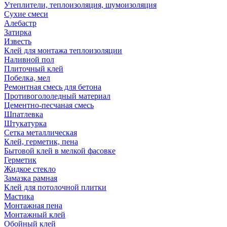
Утеплители, теплоизоляция, шумоизоляция
Сухие смеси
Алебастр
Затирка
Известь
Клей для монтажа теплоизоляции
Наливной пол
Плиточный клей
Побелка, мел
Ремонтная смесь для бетона
Противогололедный материал
Цементно-песчаная смесь
Шпатлевка
Штукатурка
Сетка металлическая
Клей, герметик, пена
Бытовой клей в мелкой фасовке
Герметик
Жидкое стекло
Замазка рамная
Клей для потолочной плитки
Мастика
Монтажная пена
Монтажный клей
Обойный клей