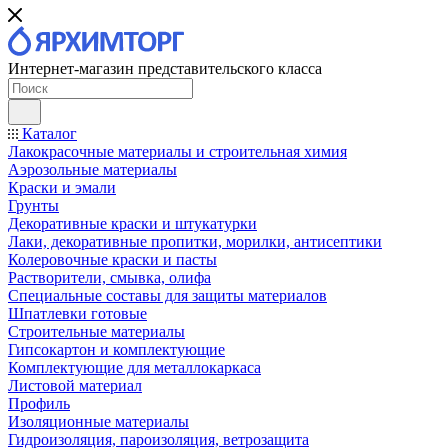
Интернет-магазин представительского класса
Каталог
Лакокрасочные материалы и строительная химия
Аэрозольные материалы
Краски и эмали
Грунты
Декоративные краски и штукатурки
Лаки, декоративные пропитки, морилки, антисептики
Колеровочные краски и пасты
Растворители, смывка, олифа
Специальные составы для защиты материалов
Шпатлевки готовые
Строительные материалы
Гипсокартон и комплектующие
Комплектующие для металлокаркаса
Листовой материал
Профиль
Изоляционные материалы
Гидроизоляция, пароизоляция, ветрозащита