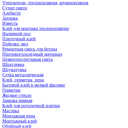
Утеплители, теплоизоляция, шумоизоляция
Сухие смеси
Алебастр
Затирка
Известь
Клей для монтажа теплоизоляции
Наливной пол
Плиточный клей
Побелка, мел
Ремонтная смесь для бетона
Противогололедный материал
Цементно-песчаная смесь
Шпатлевка
Штукатурка
Сетка металлическая
Клей, герметик, пена
Бытовой клей в мелкой фасовке
Герметик
Жидкое стекло
Замазка рамная
Клей для потолочной плитки
Мастика
Монтажная пена
Монтажный клей
Обойный клей