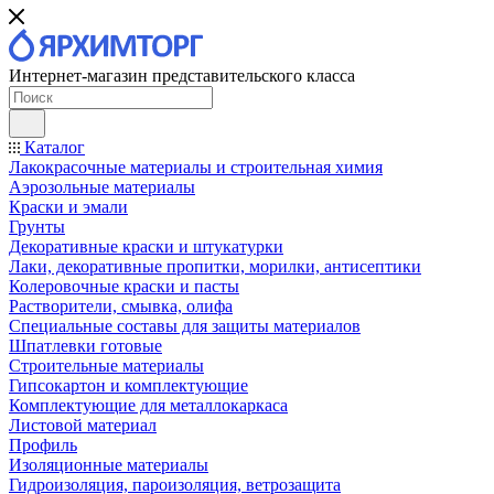
Интернет-магазин представительского класса
Каталог
Лакокрасочные материалы и строительная химия
Аэрозольные материалы
Краски и эмали
Грунты
Декоративные краски и штукатурки
Лаки, декоративные пропитки, морилки, антисептики
Колеровочные краски и пасты
Растворители, смывка, олифа
Специальные составы для защиты материалов
Шпатлевки готовые
Строительные материалы
Гипсокартон и комплектующие
Комплектующие для металлокаркаса
Листовой материал
Профиль
Изоляционные материалы
Гидроизоляция, пароизоляция, ветрозащита