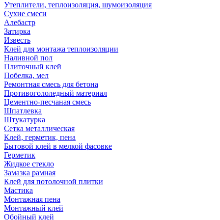
Утеплители, теплоизоляция, шумоизоляция
Сухие смеси
Алебастр
Затирка
Известь
Клей для монтажа теплоизоляции
Наливной пол
Плиточный клей
Побелка, мел
Ремонтная смесь для бетона
Противогололедный материал
Цементно-песчаная смесь
Шпатлевка
Штукатурка
Сетка металлическая
Клей, герметик, пена
Бытовой клей в мелкой фасовке
Герметик
Жидкое стекло
Замазка рамная
Клей для потолочной плитки
Мастика
Монтажная пена
Монтажный клей
Обойный клей