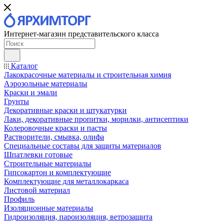
Интернет-магазин представительского класса
Каталог
Лакокрасочные материалы и строительная химия
Аэрозольные материалы
Краски и эмали
Грунты
Декоративные краски и штукатурки
Лаки, декоративные пропитки, морилки, антисептики
Колеровочные краски и пасты
Растворители, смывка, олифа
Специальные составы для защиты материалов
Шпатлевки готовые
Строительные материалы
Гипсокартон и комплектующие
Комплектующие для металлокаркаса
Листовой материал
Профиль
Изоляционные материалы
Гидроизоляция, пароизоляция, ветрозащита