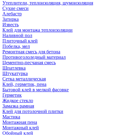
Утеплители, теплоизоляция, шумоизоляция
Сухие смеси
Алебастр
Затирка
Известь
Клей для монтажа теплоизоляции
Наливной пол
Плиточный клей
Побелка, мел
Ремонтная смесь для бетона
Противогололедный материал
Цементно-песчаная смесь
Шпатлевка
Штукатурка
Сетка металлическая
Клей, герметик, пена
Бытовой клей в мелкой фасовке
Герметик
Жидкое стекло
Замазка рамная
Клей для потолочной плитки
Мастика
Монтажная пена
Монтажный клей
Обойный клей