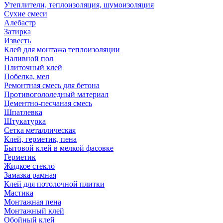
Утеплители, теплоизоляция, шумоизоляция
Сухие смеси
Алебастр
Затирка
Известь
Клей для монтажа теплоизоляции
Наливной пол
Плиточный клей
Побелка, мел
Ремонтная смесь для бетона
Противогололедный материал
Цементно-песчаная смесь
Шпатлевка
Штукатурка
Сетка металлическая
Клей, герметик, пена
Бытовой клей в мелкой фасовке
Герметик
Жидкое стекло
Замазка рамная
Клей для потолочной плитки
Мастика
Монтажная пена
Монтажный клей
Обойный клей