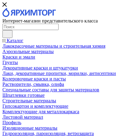
Интернет-магазин представительского класса
Каталог
Лакокрасочные материалы и строительная химия
Аэрозольные материалы
Краски и эмали
Грунты
Декоративные краски и штукатурки
Лаки, декоративные пропитки, морилки, антисептики
Колеровочные краски и пасты
Растворители, смывка, олифа
Специальные составы для защиты материалов
Шпатлевки готовые
Строительные материалы
Гипсокартон и комплектующие
Комплектующие для металлокаркаса
Листовой материал
Профиль
Изоляционные материалы
Гидроизоляция, пароизоляция, ветрозащита