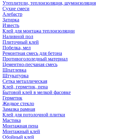
Утеплители, теплоизоляция, шумоизоляция
Сухие смеси
Алебастр
Затирка
Известь
Клей для монтажа теплоизоляции
Наливной пол
Плиточный клей
Побелка, мел
Ремонтная смесь для бетона
Противогололедный материал
Цементно-песчаная смесь
Шпатлевка
Штукатурка
Сетка металлическая
Клей, герметик, пена
Бытовой клей в мелкой фасовке
Герметик
Жидкое стекло
Замазка рамная
Клей для потолочной плитки
Мастика
Монтажная пена
Монтажный клей
Обойный клей