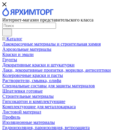
Интернет-магазин представительского класса
Каталог
Лакокрасочные материалы и строительная химия
Аэрозольные материалы
Краски и эмали
Грунты
Декоративные краски и штукатурки
Лаки, декоративные пропитки, морилки, антисептики
Колеровочные краски и пасты
Растворители, смывка, олифа
Специальные составы для защиты материалов
Шпатлевки готовые
Строительные материалы
Гипсокартон и комплектующие
Комплектующие для металлокаркаса
Листовой материал
Профиль
Изоляционные материалы
Гидроизоляция, пароизоляция, ветрозащита