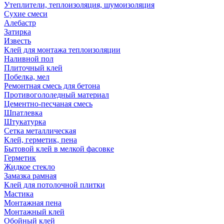
Утеплители, теплоизоляция, шумоизоляция
Сухие смеси
Алебастр
Затирка
Известь
Клей для монтажа теплоизоляции
Наливной пол
Плиточный клей
Побелка, мел
Ремонтная смесь для бетона
Противогололедный материал
Цементно-песчаная смесь
Шпатлевка
Штукатурка
Сетка металлическая
Клей, герметик, пена
Бытовой клей в мелкой фасовке
Герметик
Жидкое стекло
Замазка рамная
Клей для потолочной плитки
Мастика
Монтажная пена
Монтажный клей
Обойный клей