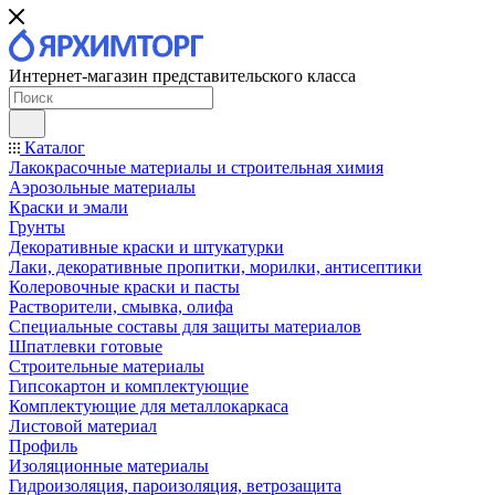
Интернет-магазин представительского класса
Каталог
Лакокрасочные материалы и строительная химия
Аэрозольные материалы
Краски и эмали
Грунты
Декоративные краски и штукатурки
Лаки, декоративные пропитки, морилки, антисептики
Колеровочные краски и пасты
Растворители, смывка, олифа
Специальные составы для защиты материалов
Шпатлевки готовые
Строительные материалы
Гипсокартон и комплектующие
Комплектующие для металлокаркаса
Листовой материал
Профиль
Изоляционные материалы
Гидроизоляция, пароизоляция, ветрозащита