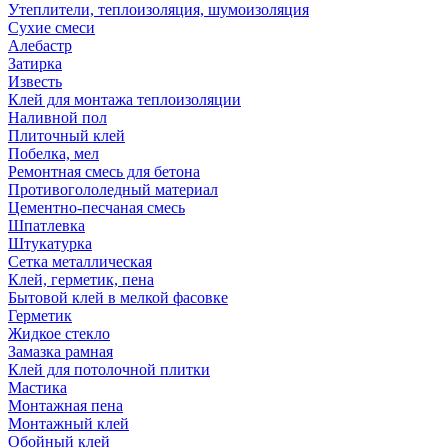
Утеплители, теплоизоляция, шумоизоляция
Сухие смеси
Алебастр
Затирка
Известь
Клей для монтажа теплоизоляции
Наливной пол
Плиточный клей
Побелка, мел
Ремонтная смесь для бетона
Противогололедный материал
Цементно-песчаная смесь
Шпатлевка
Штукатурка
Сетка металлическая
Клей, герметик, пена
Бытовой клей в мелкой фасовке
Герметик
Жидкое стекло
Замазка рамная
Клей для потолочной плитки
Мастика
Монтажная пена
Монтажный клей
Обойный клей