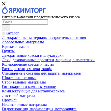
Интернет-магазин представительского класса
Каталог
Лакокрасочные материалы и строительная химия
Аэрозольные материалы
Краски и эмали
Грунты
Декоративные краски и штукатурки
Лаки, декоративные пропитки, морилки, антисептики
Колеровочные краски и пасты
Растворители, смывка, олифа
Специальные составы для защиты материалов
Шпатлевки готовые
Строительные материалы
Гипсокартон и комплектующие
Комплектующие для металлокаркаса
Листовой материал
Профиль
Изоляционные материалы
Гидроизоляция, пароизоляция, ветрозащита