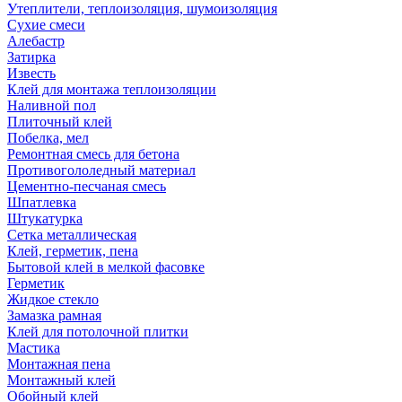
Утеплители, теплоизоляция, шумоизоляция
Сухие смеси
Алебастр
Затирка
Известь
Клей для монтажа теплоизоляции
Наливной пол
Плиточный клей
Побелка, мел
Ремонтная смесь для бетона
Противогололедный материал
Цементно-песчаная смесь
Шпатлевка
Штукатурка
Сетка металлическая
Клей, герметик, пена
Бытовой клей в мелкой фасовке
Герметик
Жидкое стекло
Замазка рамная
Клей для потолочной плитки
Мастика
Монтажная пена
Монтажный клей
Обойный клей