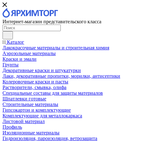
Интернет-магазин представительского класса
Каталог
Лакокрасочные материалы и строительная химия
Аэрозольные материалы
Краски и эмали
Грунты
Декоративные краски и штукатурки
Лаки, декоративные пропитки, морилки, антисептики
Колеровочные краски и пасты
Растворители, смывка, олифа
Специальные составы для защиты материалов
Шпатлевки готовые
Строительные материалы
Гипсокартон и комплектующие
Комплектующие для металлокаркаса
Листовой материал
Профиль
Изоляционные материалы
Гидроизоляция, пароизоляция, ветрозащита