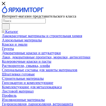
Интернет-магазин представительского класса
Каталог
Лакокрасочные материалы и строительная химия
Аэрозольные материалы
Краски и эмали
Грунты
Декоративные краски и штукатурки
Лаки, декоративные пропитки, морилки, антисептики
Колеровочные краски и пасты
Растворители, смывка, олифа
Специальные составы для защиты материалов
Шпатлевки готовые
Строительные материалы
Гипсокартон и комплектующие
Комплектующие для металлокаркаса
Листовой материал
Профиль
Изоляционные материалы
Гидроизоляция, пароизоляция, ветрозащита