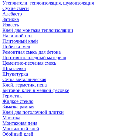
Утеплители, теплоизоляция, шумоизоляция
Сухие смеси
Алебастр
Затирка
Известь
Клей для монтажа теплоизоляции
Наливной пол
Плиточный клей
Побелка, мел
Ремонтная смесь для бетона
Противогололедный материал
Цементно-песчаная смесь
Шпатлевка
Штукатурка
Сетка металлическая
Клей, герметик, пена
Бытовой клей в мелкой фасовке
Герметик
Жидкое стекло
Замазка рамная
Клей для потолочной плитки
Мастика
Монтажная пена
Монтажный клей
Обойный клей