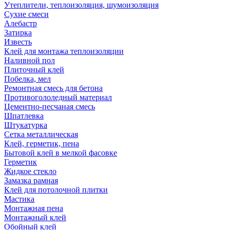
Утеплители, теплоизоляция, шумоизоляция
Сухие смеси
Алебастр
Затирка
Известь
Клей для монтажа теплоизоляции
Наливной пол
Плиточный клей
Побелка, мел
Ремонтная смесь для бетона
Противогололедный материал
Цементно-песчаная смесь
Шпатлевка
Штукатурка
Сетка металлическая
Клей, герметик, пена
Бытовой клей в мелкой фасовке
Герметик
Жидкое стекло
Замазка рамная
Клей для потолочной плитки
Мастика
Монтажная пена
Монтажный клей
Обойный клей