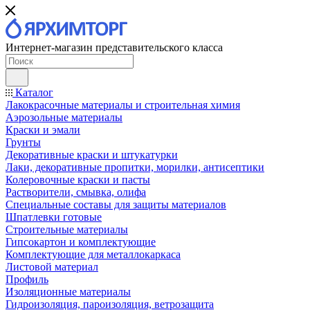
Интернет-магазин представительского класса
Каталог
Лакокрасочные материалы и строительная химия
Аэрозольные материалы
Краски и эмали
Грунты
Декоративные краски и штукатурки
Лаки, декоративные пропитки, морилки, антисептики
Колеровочные краски и пасты
Растворители, смывка, олифа
Специальные составы для защиты материалов
Шпатлевки готовые
Строительные материалы
Гипсокартон и комплектующие
Комплектующие для металлокаркаса
Листовой материал
Профиль
Изоляционные материалы
Гидроизоляция, пароизоляция, ветрозащита